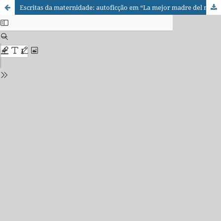
Escritas da maternidade: autoficção em “La mejor madre del mundo” de Nuria Labari