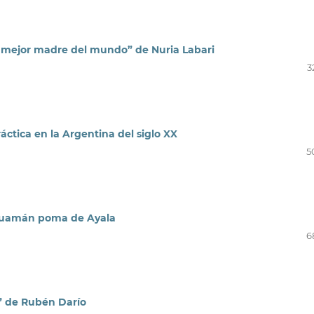
a mejor madre del mundo” de Nuria Labari
3
ctica en la Argentina del siglo XX
5
Guamán poma de Ayala
6
” de Rubén Darío