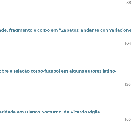
88
ade, fragmento e corpo em “Zapatos: andante con variacione
104
obre a relação corpo-futebol em alguns autores latino-
126
teridade em Blanco Nocturno, de Ricardo Piglia
165