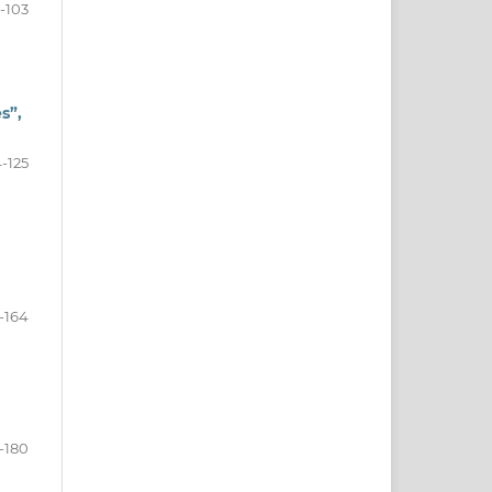
-103
s”,
-125
-164
-180