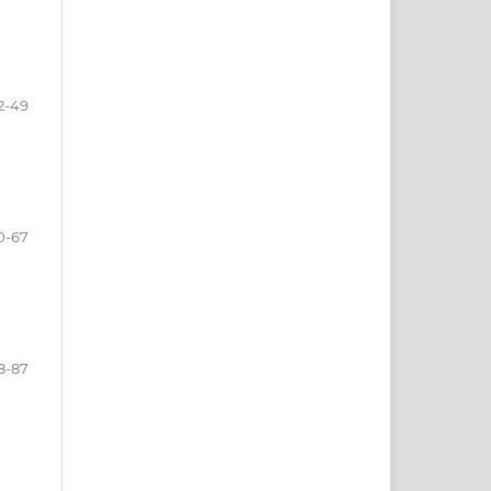
2-49
0-67
8-87