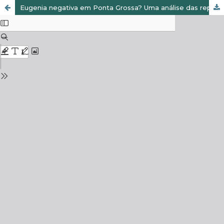
Eugenia negativa em Ponta Grossa? Uma análise das representações sobre a eugenia no discurso de José martins Pinto