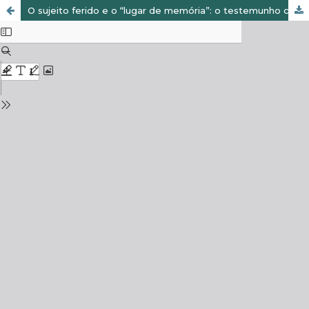
O sujeito ferido e o “lugar de memória”: o testemunho como sanção de verdade a partir do filme “O Doce Amanhã”