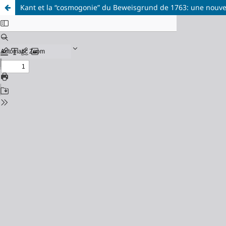
Kant et la “cosmogonie” du Beweisgrund de 1763: une nouvell