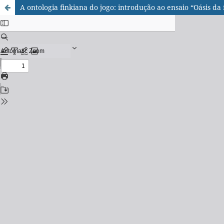
A ontologia finkiana do jogo: introdução ao ensaio “Oásis da 