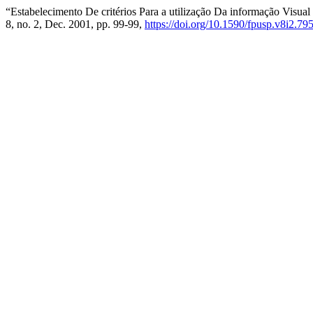
“Estabelecimento De critérios Para a utilização Da informação Visual
8, no. 2, Dec. 2001, pp. 99-99,
https://doi.org/10.1590/fpusp.v8i2.79