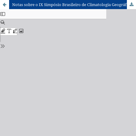
Notas sobre o IX Simpósio Brasileiro de Climatologia Geográfica – 2010