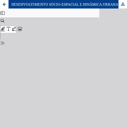
DESENVOLVIMENTO SÓCIO-ESPACIAL E DINÂMICA URBANA DA ZONA SUL DA CIDADE DE UBERLÂNDIA