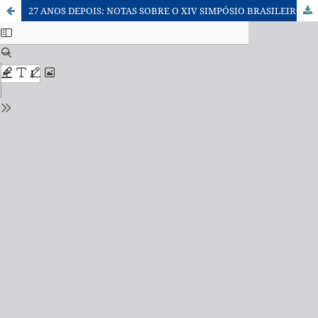
27 ANOS DEPOIS: NOTAS SOBRE O XIV SIMPÓSIO BRASILEIRO DE GEOGRAFIA FÍSICA APLICADA – 2011.