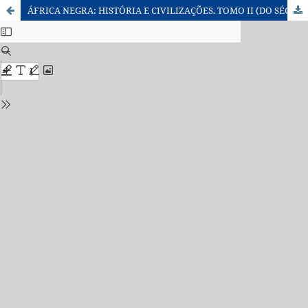
ÁFRICA NEGRA: HISTÓRIA E CIVILIZAÇÕES. TOMO II (DO SÉCULO XIX AOS NOSSOS DIAS)