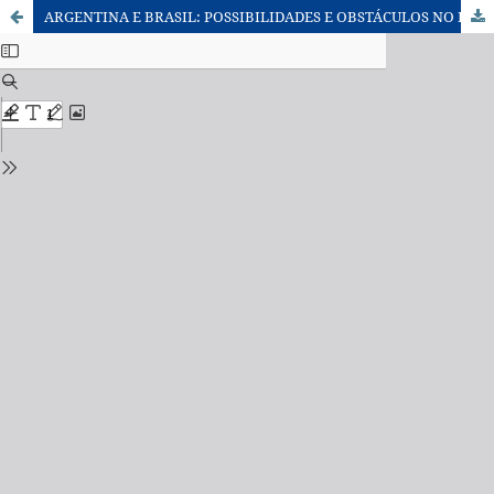
ARGENTINA E BRASIL: POSSIBILIDADES E OBSTÁCULOS NO PROCESSO DE INTEGRAÇÃO TERRITORIAL Arroyo, Mónica e Zusman, Perla (Organizadoras)