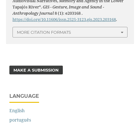
Audiovisual Narratives, Memory and Agency in the Lower
Tapajós River”.
GIS - Gesture, Image and Sound -
Anthropology Journal
8 (1): e203168 .
https://doi.org/10.11606/issn.2525-3123.gis.2023.203168
.
MORE CITATION FORMATS
MAKE A SUBMISSION
LANGUAGE
English
português