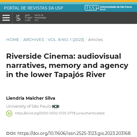
PORTAL DE REVISTAS DA USP
HOME
/
ARCHIVES
/
VOL. 8 NO. 1 (2023)
/
Articles
Riverside Cinema: audiovisual
narratives, memory and agency
in the lower Tapajós River
Liendria Malcher Silva
University of São Paulo
https://orcid.org/0000-0002-5725-0778 (unauthenticated)
DOI:
https://doi.org/10.11606/issn.2525-3123.gis.2023.203168