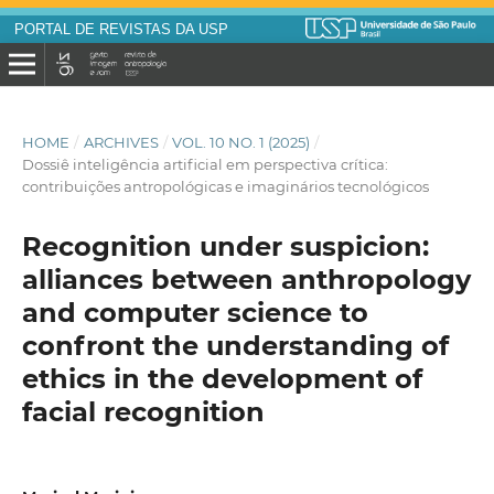
PORTAL DE REVISTAS DA USP
HOME
/
ARCHIVES
/
VOL. 10 NO. 1 (2025)
/
Dossiê inteligência artificial em perspectiva crítica:
contribuições antropológicas e imaginários tecnológicos
Recognition under suspicion:
alliances between anthropology
and computer science to
confront the understanding of
ethics in the development of
facial recognition