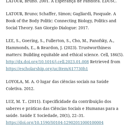
LATOUR, Bruno. 2001. A Esperança de Pandora. EDUSC.
LATOUR, Bruno; Schaffer, Simon; Gagliardi, Pasquale. A
Book of the Body Politic: Connecting Biology, Politics and
Social Theory. San Giorgio Dialogue: 2017.
LEE, S., Goering, S., Fullerton, S., Cho, M., Panofsky, A.,
Hammonds, E., & Reardon, J. (2023). Trustworthiness
matters: Building equitable and ethical science. Cell, 186(5).
http://dx.doi.org/10.1016/j.cell.2023.01.008
Retrieved from
https://escholarship.org/uc/item/617730h1
LOYOLA, M. A. O lugar das ciências sociais na Saúde
Coletiva. 2012.
LUZ, M. T.. (2011). Especificidade da contribuição dos
saberes e práticas das Ciências Sociais e Humanas para a
saúde. Saúde E Sociedade, 20(1), 22–31.
https://doi.org/10.1590/S0104-12902011000100004