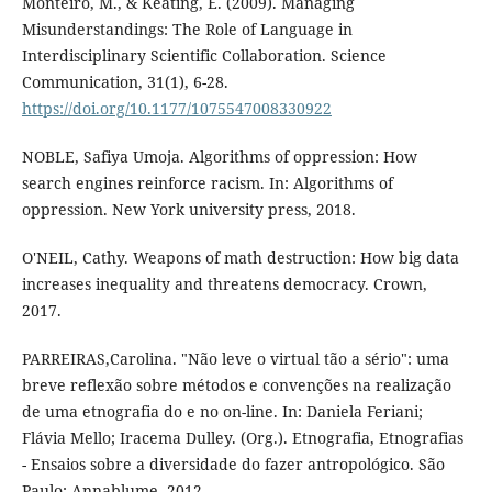
Monteiro, M., & Keating, E. (2009). Managing
Misunderstandings: The Role of Language in
Interdisciplinary Scientific Collaboration. Science
Communication, 31(1), 6-28.
https://doi.org/10.1177/1075547008330922
NOBLE, Safiya Umoja. Algorithms of oppression: How
search engines reinforce racism. In: Algorithms of
oppression. New York university press, 2018.
O'NEIL, Cathy. Weapons of math destruction: How big data
increases inequality and threatens democracy. Crown,
2017.
PARREIRAS,Carolina. "Não leve o virtual tão a sério": uma
breve reflexão sobre métodos e convenções na realização
de uma etnografia do e no on-line. In: Daniela Feriani;
Flávia Mello; Iracema Dulley. (Org.). Etnografia, Etnografias
- Ensaios sobre a diversidade do fazer antropológico. São
Paulo: Annablume, 2012