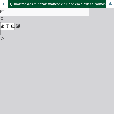
Quimismo dos minerais máficos e óxidos em diques alcalinos e de composições básicas a intermediárias da região costeira entre São Sebastião e Ubatuba, estado de São Paulo