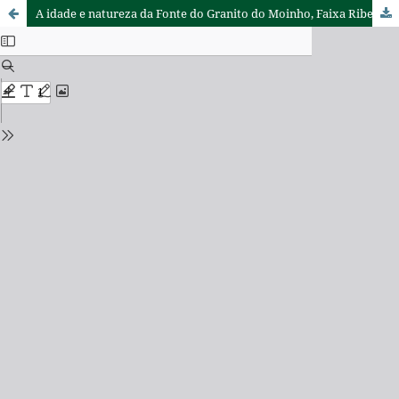
A idade e natureza da Fonte do Granito do Moinho, Faixa Ribeira, Sudeste do Estado de São Paulo