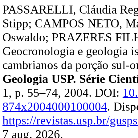
PASSARELLI, Cláudia Reg
Stipp; CAMPOS NETO, Mar
Oswaldo; PRAZERES FILHO
Geocronologia e geologia is
cambrianos da porção sul-or
Geologia USP. Série Cientí
1, p. 55–74, 2004. DOI:
10
874x2004000100004
. Disp
https://revistas.usp.br/gusp
7 aug. 2026.