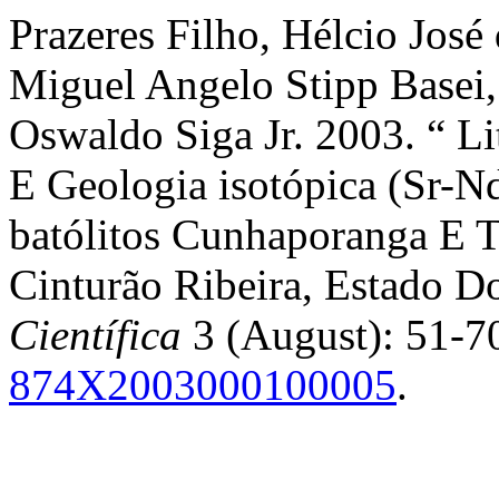
Prazeres Filho, Hélcio Jos
Miguel Angelo Stipp Basei, 
Oswaldo Siga Jr. 2003. “ L
E Geologia isotópica (Sr-N
batólitos Cunhaporanga E 
Cinturão Ribeira, Estado D
Científica
3 (August): 51-7
874X2003000100005
.