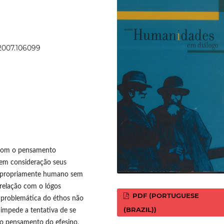
.2007.106099
 com o pensamento
 em consideração seus
ito propriamente humano sem
 relação com o lógos
PDF (PORTUGUESE
 a problemática do éthos não
(BRAZIL))
impede a tentativa de se
do pensamento do efesino,