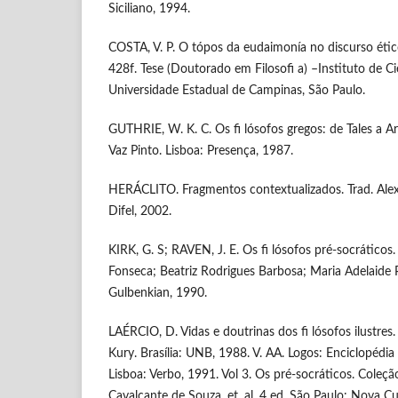
Siciliano, 1994.
COSTA, V. P. O tópos da eudaimonía no discurso ético
428f. Tese (Doutorado em Filosofi a) –Instituto de C
Universidade Estadual de Campinas, São Paulo.
GUTHRIE, W. K. C. Os fi lósofos gregos: de Tales a Ari
Vaz Pinto. Lisboa: Presença, 1987.
HERÁCLITO. Fragmentos contextualizados. Trad. Alex
Difel, 2002.
KIRK, G. S; RAVEN, J. E. Os fi lósofos pré-socráticos.
Fonseca; Beatriz Rodrigues Barbosa; Maria Adelaide 
Gulbenkian, 1990.
LAÉRCIO, D. Vidas e doutrinas dos fi lósofos ilustre
Kury. Brasília: UNB, 1988. V. AA. Logos: Enciclopédia L
Lisboa: Verbo, 1991. Vol 3. Os pré-socráticos. Coleçã
Cavalcante de Souza. et. al. 4 ed. São Paulo: Nova Cu