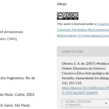
diálogo
This work is licensed under a
Creative
Commons Attribution-NonCommercia
y of Amazonas
NoDerivatives 4.0 International Lice
pelo CNPq.
HOW TO CITE
Oliveira, E. A. de. (2007). Medida 
Ordem: Elementos do Universo
Cósmico e Ético-Antropológico de
 dos fragmentos. Rio de
Heráclito.
Humanidades Em diálog
1
(1), 103-110.
https://doi.org/10.11606/issn.19
2-7547.hd.2007.106099
o Paulo: Cultrix, 2003.
MORE CITATION
FORMATS
ario Gama. São Paulo: