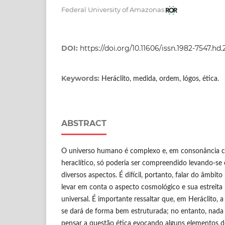
Federal University of Amazonas
DOI:
https://doi.org/10.11606/issn.1982-7547.hd
Keywords:
Heráclito, medida, ordem, lógos, ética.
ABSTRACT
O universo humano é complexo e, em consonância
heraclítico, só poderia ser compreendido levando-se
diversos aspectos. É difícil, portanto, falar do âmb
levar em conta o aspecto cosmológico e sua estreita
universal. É importante ressaltar que, em Heráclito,
se dará de forma bem estruturada; no entanto, nada 
pensar a questão ética evocando alguns elementos 