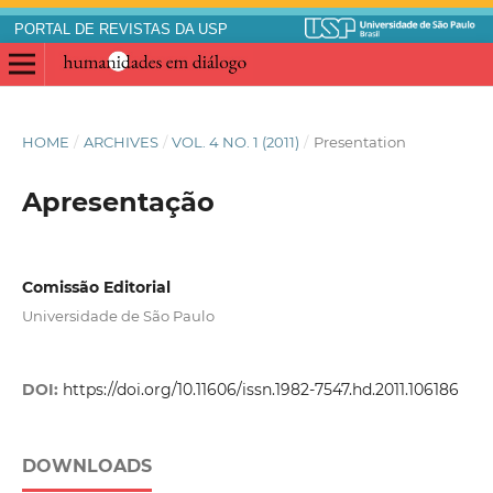
PORTAL DE REVISTAS DA USP
HOME
/
ARCHIVES
/
VOL. 4 NO. 1 (2011)
/
Presentation
Apresentação
Comissão Editorial
Universidade de São Paulo
DOI:
https://doi.org/10.11606/issn.1982-7547.hd.2011.106186
DOWNLOADS