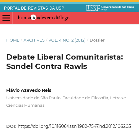
PORTAL DE REVISTAS DA USP
HOME
/
ARCHIVES
/
VOL. 4 NO. 2 (2012)
/
Dossier
Debate Liberal Comunitarista:
Sandel Contra Rawls
Flávio Azevedo Reis
Universidade de São Paulo. Faculdade de Filosofia, Letras e
Ciências Humanas
DOI:
https://doi.org/10.11606/issn.1982-7547.hd.2012.106205