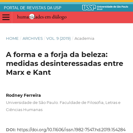
PORTAL DE REVISTAS DA USP
HOME
/
ARCHIVES
/
VOL. 9 (2019)
/
Academia
A forma e a forja da beleza:
medidas desinteressadas entre
Marx e Kant
Rodney Ferreira
Universidade de São Paulo. Faculdade de Filosofia, Letras e
Ciências Humanas
DOI:
https://doi.org/10.11606/issn.1982-7547.hd.2019.154284