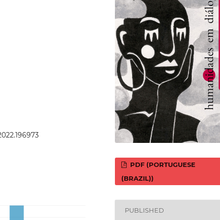
.2022.196973
PDF (PORTUGUESE
(BRAZIL))
PUBLISHED