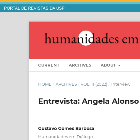
PORTAL DE REVISTAS DA USP
CURRENT
ARCHIVES
ABOUT
HOME
/
ARCHIVES
/
VOL. 11 (2022)
/
Interview
Entrevista: Angela Alonso
Gustavo Gomes Barbosa
Humanidades em Diálogo