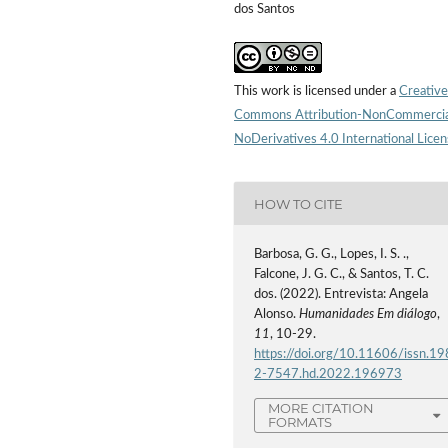
dos Santos
This work is licensed under a
Creative
Commons Attribution-NonCommercia
NoDerivatives 4.0 International Lice
HOW TO CITE
Barbosa, G. G., Lopes, I. S. .,
Falcone, J. G. C., & Santos, T. C.
dos. (2022). Entrevista: Angela
Alonso.
Humanidades Em diálogo
,
11
, 10-29.
https://doi.org/10.11606/issn.19
2-7547.hd.2022.196973
MORE CITATION
FORMATS