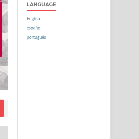
LANGUAGE
English
español
português