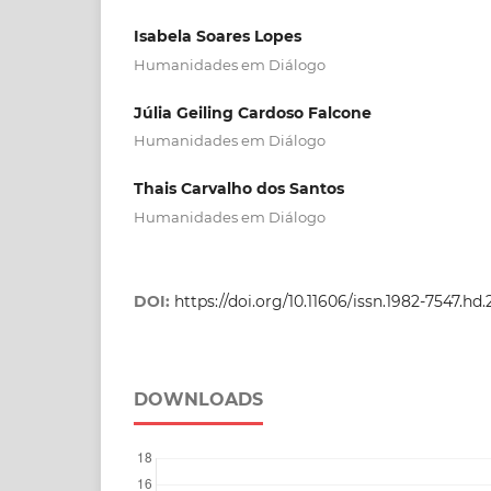
Isabela Soares Lopes
Humanidades em Diálogo
Júlia Geiling Cardoso Falcone
Humanidades em Diálogo
Thais Carvalho dos Santos
Humanidades em Diálogo
DOI:
https://doi.org/10.11606/issn.1982-7547.hd
DOWNLOADS