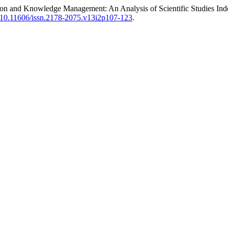
on and Knowledge Management: An Analysis of Scientific Studies Ind
rg/10.11606/issn.2178-2075.v13i2p107-123
.