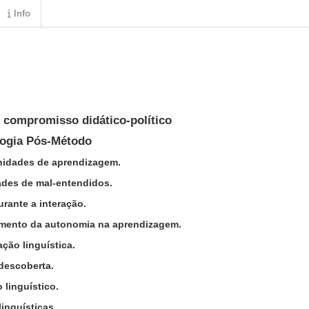
Info
 compromisso didático-político
gogia Pós-Método
unidades de aprendizagem.
ades de mal-entendidos.
urante a interação.
imento da autonomia na aprendizagem.
ação linguística.
 descoberta.
 linguístico.
linguísticas.