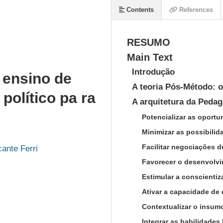
Contents
References
RESUMO
Main Text
Introdução
 ensino de
A teoria Pós-Método: o
olítico pa ra
A arquitetura da Peda
Potencializar as oport
Minimizar as possibilid
Facilitar negociações d
ante Ferri
Favorecer o desenvolv
Estimular a conscientiz
Ativar a capacidade de
Contextualizar o insumo
Integrar as habilidades 