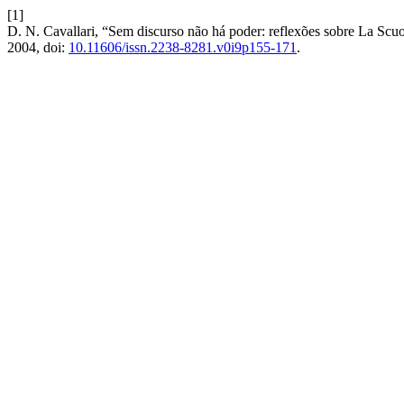
[1]
D. N. Cavallari, “Sem discurso não há poder: reflexões sobre La Scuol
2004, doi:
10.11606/issn.2238-8281.v0i9p155-171
.