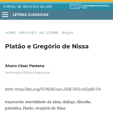
PORTAL DE REVISTAS DA USP
LETRAS CLÁSSICAS
HOME
/
ARCHIVES
/
NO. 2 (1998)
/
Artigos
Platão e Gregório de Nissa
Álvaro César Pestana
Seminário Bíblico Nacional
DOI:
https://doi.org/10.11606/issn.2358-3150.v0i2p83-114
mortalidade da alma, diálogo, filosofia,
Keywords:
patrística, Platão, Gregório de Nissa