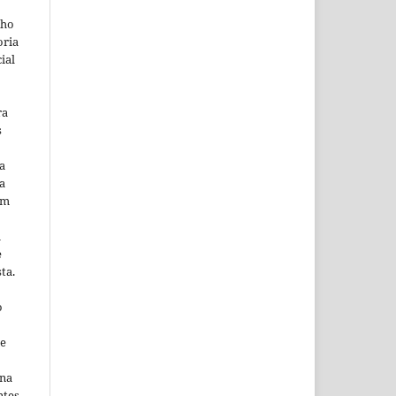
lho
oria
ial
ra
s
a
a
em
m
e
ta.
o
ne
ina
ntes