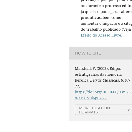
ou durante o processo editor
já que isso pode gerar alter
produtivas, bem como
aumentar o impacto e a cita
do trabalho publicado (Veja
Efeito do Acesso Livre
).
HOW TO CITE
Marshall, F. (2002). Édipo:
estratigrafias da memória
heróica.
Letras Clássicas
,
6
, 67-
77.
https://doi.org/10.11606/issn.23
8-3150.v0i6p67-77
MORE CITATION
FORMATS