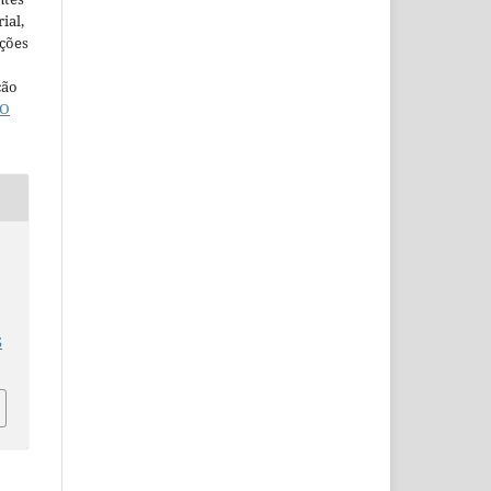
ial,
ações
ção
O
5