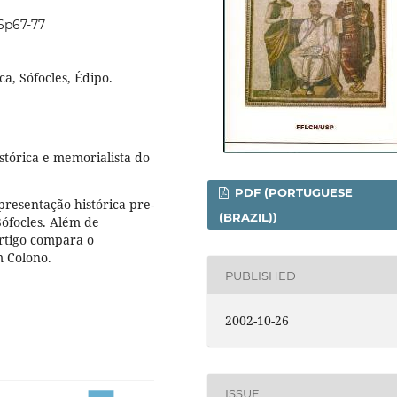
i6p67-77
ca, Sófocles, Édipo.
tórica e memorialista do
PDF (PORTUGUESE
epresentação histórica pre-
(BRAZIL))
Sófocles. Além de
artigo compara o
m Colono.
PUBLISHED
2002-10-26
ISSUE