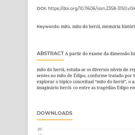
DOI:
https://doi.org/10.11606/issn.2358-3150.v0
mito, mito do herói, memória históri
Keywords:
ABSTRACT
A partir do exame da dimensão his
mito do herói, estuda-se os diversos níveis de r
sentes no mito de Édipo, conforme tratado por 
explorar o tópico conceitual “mito do herói”, o 
imaginário herói- co entre as tragédias Édipo e
DOWNLOADS