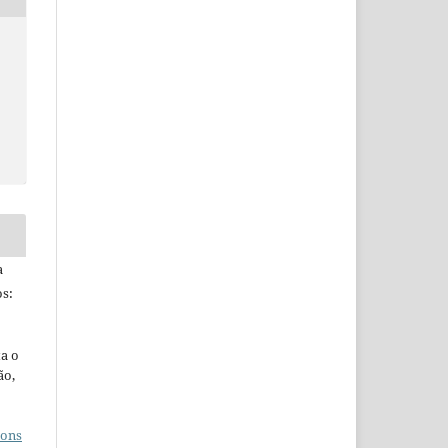
a
s:
ta o
ão,
mons