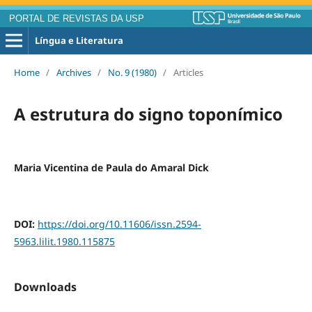
PORTAL DE REVISTAS DA USP
Língua e Literatura
Home
/
Archives
/
No. 9 (1980)
/
Articles
A estrutura do signo toponímico
Maria Vicentina de Paula do Amaral Dick
DOI:
https://doi.org/10.11606/issn.2594-
5963.lilit.1980.115875
Downloads