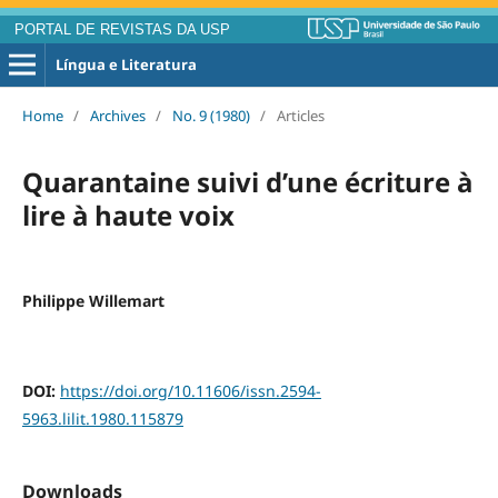
PORTAL DE REVISTAS DA USP
Língua e Literatura
Home
/
Archives
/
No. 9 (1980)
/
Articles
Quarantaine suivi d’une écriture à
lire à haute voix
Philippe Willemart
DOI:
https://doi.org/10.11606/issn.2594-
5963.lilit.1980.115879
Downloads