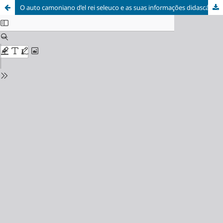
O auto camoniano d’el rei seleuco e as suas informações didascálicas