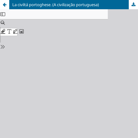
La civiltá portoghese. (A civilização portuguesa)