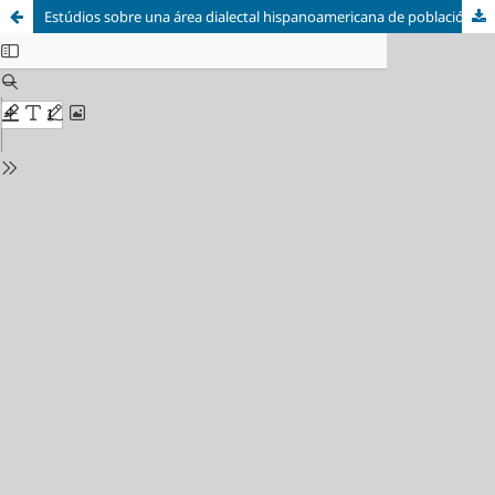
Estúdios sobre una área dialectal hispanoamericana de población negre