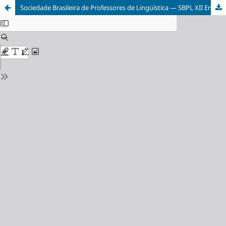
Sociedade Brasileira de Professores de Lingüística — SBPL XII Encontro