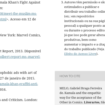
mala Khan’s Fight Against
Autores têm permissão e sã
estimulados a publicar e
m:
distribuir seu trabalho onli
/08/meet-the-muslim-ms-
(ex.: em repositórios
html
>. Acesso em 12 de
institucionais ou na sua pág
pessoal) a qualquer ponto a
ou durante o processo editor
 New York: Marvel Comics,
já que isso pode gerar alter
produtivas, bem como
aumentar o impacto e a cita
do trabalho publicado (Veja
t Report, 2013. Disponível
Efeito do Acesso Livre
).
olbert-report-ms--marvel-
ophobic ads with art of
HOW TO CITE
27 de janeiro de 2015.
mala-khan-graffiti-anti-
MELO, Gabriel Braga Ferreira
2016.
de. Kamala and the empathic
way for the acceptance of the
 and Criticism. London:
Other in Comics.
Literartes
, Sã