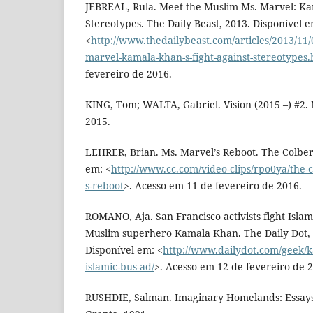
JEBREAL, Rula. Meet the Muslim Ms. Marvel: Ka
Stereotypes. The Daily Beast, 2013. Disponível e
<
http://www.thedailybeast.com/articles/2013/11
marvel-kamala-khan-s-fight-against-stereotypes.
fevereiro de 2016.
KING, Tom; WALTA, Gabriel. Vision (2015 –) #2.
2015.
LEHRER, Brian. Ms. Marvel’s Reboot. The Colber
em: <
http://www.cc.com/video-clips/rpo0ya/the-c
s-reboot
>. Acesso em 11 de fevereiro de 2016.
ROMANO, Aja. San Francisco activists fight Islam
Muslim superhero Kamala Khan. The Daily Dot, 
Disponível em: <
http://www.dailydot.com/geek/ka
islamic-bus-ad/
>. Acesso em 12 de fevereiro de 
RUSHDIE, Salman. Imaginary Homelands: Essays