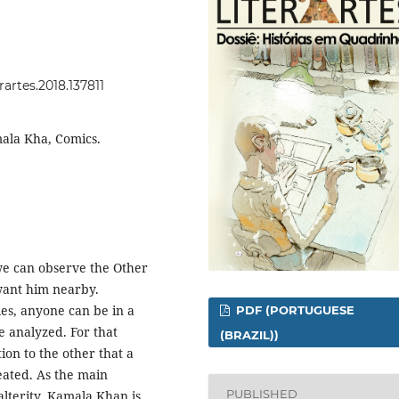
rartes.2018.137811
mala Kha, Comics.
we can observe the Other
want him nearby.
ies, anyone can be in a
PDF (PORTUGUESE
e analyzed. For that
(BRAZIL))
ion to the other that a
eated. As the main
PUBLISHED
alterity, Kamala Khan is