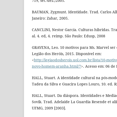
719, set.-dez./2005.
BAUMAN, Zygmunt. Identidade. Trad. Carlos Alb
Janeiro: Zahar, 2005.
CANCLINI, Nestor García. Culturas híbridas. Tr
al. 4. ed, 4. reimp. São Paulo: Edusp, 2008
GRAVENA, Leo. 10 motivos para Ms. Marvel se
Legião dos Heróis, 2015. Disponível em:
<
http://legiaodosherois.uol.com.br/lista/10-moti
novo-homem-aranha.html/7
>. Acesso em: 06 de 
HALL, Stuart. A identidade cultural na pós-mo
Tadeu da Silva e Guacira Lopes Louro, 10. ed. R
HALL, Stuart. Da diáspora. Identidades e Mediaç
Sovik. Trad. Adelaide La Guardia Resende et alii
UFMG, 2009 [2003].