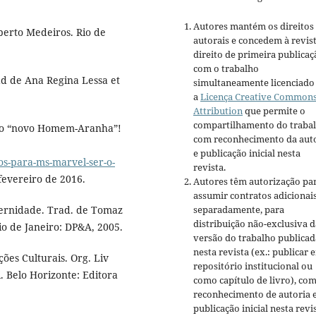
Autores mantém os direitos
erto Medeiros. Rio de
autorais e concedem à revis
direito de primeira publicaç
com o trabalho
ad de Ana Regina Lessa et
simultaneamente licenciado
a
Licença Creative Common
Attribution
que permite o
compartilhamento do traba
r o “novo Homem-Aranha”!
com reconhecimento da aut
e publicação inicial nesta
vos-para-ms-marvel-ser-o-
revista.
fevereiro de 2016.
Autores têm autorização pa
assumir contratos adicionai
dernidade. Trad. de Tomaz
separadamente, para
distribuição não-exclusiva d
io de Janeiro: DP&A, 2005.
versão do trabalho publicad
nesta revista (ex.: publicar 
ões Culturais. Org. Liv
repositório institucional ou
. Belo Horizonte: Editora
como capítulo de livro), co
reconhecimento de autoria 
publicação inicial nesta revis