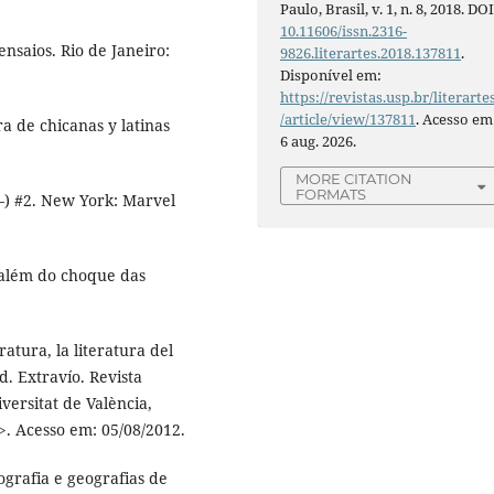
Paulo, Brasil, v. 1, n. 8, 2018. DOI
10.11606/issn.2316-
ensaios. Rio de Janeiro:
9826.literartes.2018.137811
.
Disponível em:
https://revistas.usp.br/literarte
/article/view/137811
. Acesso em
ra de chicanas y latinas
6 aug. 2026.
MORE CITATION
FORMATS
–) #2. New York: Marvel
além do choque das
atura, la literatura del
. Extravío. Revista
versitat de València,
>. Acesso em: 05/08/2012.
ografia e geografias de