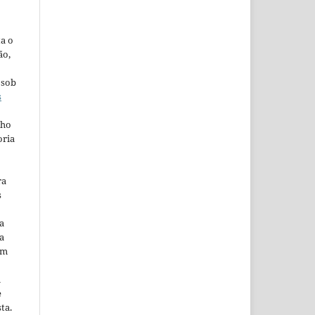
ta o
ão,
 sob
s
lho
oria
ra
s
a
a
em
m
e
ta.