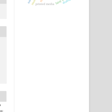
fairy tales
printed media
a
s: