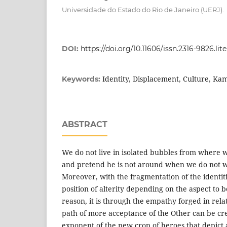
Universidade do Estado do Rio de Janeiro (UERJ).
DOI:
https://doi.org/10.11606/issn.2316-9826.lite
Identity, Displacement, Culture, Ka
Keywords:
ABSTRACT
We do not live in isolated bubbles from where 
and pretend he is not around when we do not 
Moreover, with the fragmentation of the identit
position of alterity depending on the aspect to b
reason, it is through the empathy forged in relat
path of more acceptance of the Other can be cr
exponent of the new crop of heroes that depict 