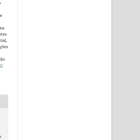
o
ne
ina
ntes
ial,
ações
ção
O
o