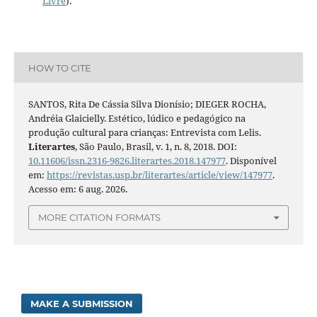
Livre
).
HOW TO CITE
SANTOS, Rita De Cássia Silva Dionísio; DIEGER ROCHA,
Andréia Glaicielly. Estético, lúdico e pedagógico na
produção cultural para crianças: Entrevista com Lelis.
Literartes
, São Paulo, Brasil, v. 1, n. 8, 2018. DOI:
10.11606/issn.2316-9826.literartes.2018.147977
. Disponível
em:
https://revistas.usp.br/literartes/article/view/147977
.
Acesso em: 6 aug. 2026.
MORE CITATION FORMATS
MAKE A SUBMISSION