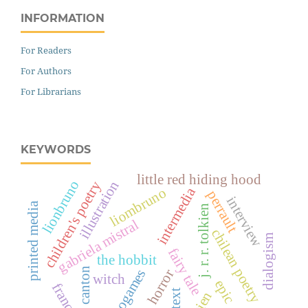
INFORMATION
For Readers
For Authors
For Librarians
KEYWORDS
little red hiding hood
lionbruno
children's poetry
illustration
liombruno
intermedia
perrault
interview
printed media
j. r. r. tolkien
gabriela mistral
chilean poetry
dialogism
fairy tale
the hobbit
kátia canton
videogames
horror
witch
epic
france