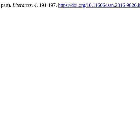
 part).
Literartes
,
4
, 191-197.
https://doi.org/10.11606/issn.2316-9826.l