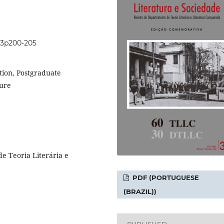
i33p200-205
tion, Postgraduate
ture
e Teoria Literária e
PDF (PORTUGUESE
(BRAZIL))