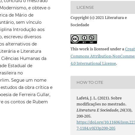
o, concluiu o mestrado
LICENSE
o Modernismo, e obteve o
írica de Mário de
Copyright (c) 2021 Literatura e
ntário, sem vínculo
Sociedade
iplina Introdução aos
, escreveu diversos
s alternativos de
This work is licensed under a
Creat
iterária e Literatura
Commons Attribution-NonCommer
e Ciências Humanas da
4.0 International License
.
dade Estadual de
asileira no
Berlim. Segue um nome
HOW TO CITE
 estudos da obra crítica e
oesia de Ferreira Gullar,
Lafetá, J. L. (2021). Sobre
re os contos de Rubem
modificações no mestrado.
Literatura E Sociedade
,
26
(33),
200-205.
https://doi.org/10.11606/issn.22
7-1184.v0i33p200-205