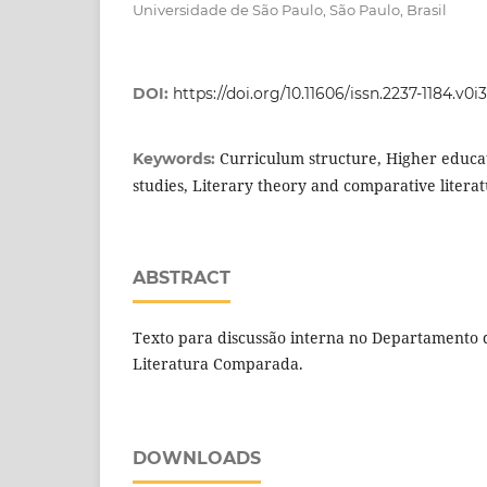
Universidade de São Paulo, São Paulo, Brasil
DOI:
https://doi.org/10.11606/issn.2237-1184.v0
Curriculum structure, Higher educa
Keywords:
studies, Literary theory and comparative litera
ABSTRACT
Texto para discussão interna no Departamento d
Literatura Comparada.
DOWNLOADS