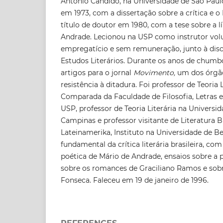
Antonio Candido, na Universidade de São Paul
em 1973, com a dissertação sobre a crítica e 
título de doutor em 1980, com a tese sobre a l
Andrade. Lecionou na USP como instrutor volu
empregatício e sem remuneração, junto à disc
Estudos Literários. Durante os anos de chumbo
artigos para o jornal
Movimento,
um dos órgão
resistência à ditadura. Foi professor de Teoria L
Comparada da Faculdade de Filosofia, Letras 
USP, professor de Teoria Literária na Universi
Campinas e professor visitante de Literatura Br
Lateinamerika, Instituto na Universidade de 
fundamental da crítica literária brasileira, com
poética de Mário de Andrade, ensaios sobre a p
sobre os romances de Graciliano Ramos e sob
Fonseca. Faleceu em 19 de janeiro de 1996.