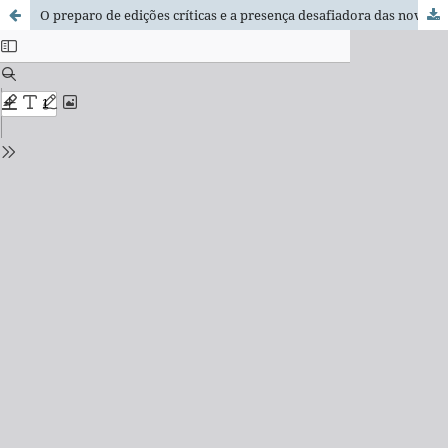
O preparo de edições críticas e a presença desafiadora das novas tecnologias: a organização de correspondência em formato digital e algumas implicações para a pesquisa e o ensino no Brasil de hoje