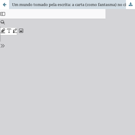
Um mundo tomado pela escrita: a carta (como fantasma) no cinema