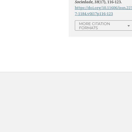
Sociedade
,
18
(17), 116-123.
https://doi.org/10.11606/issn.22
7-1184.v0i17p116-123
MORE CITATION
FORMATS