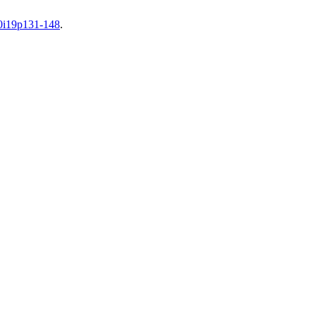
v0i19p131-148
.