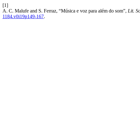
[1]
A. C. Malufe and S. Ferraz, “Música e voz para além do som”,
Lit. S
1184.v0i19p149-167
.