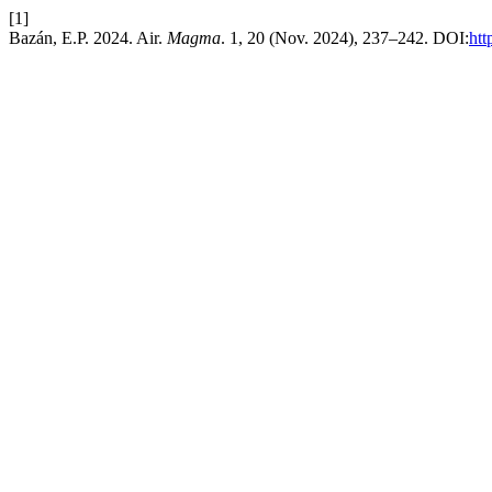
[1]
Bazán, E.P. 2024. Air.
Magma
. 1, 20 (Nov. 2024), 237–242. DOI:
htt