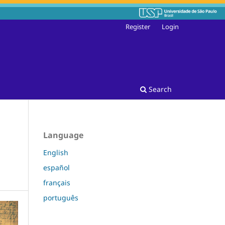
Register
Login
Search
Language
English
español
français
português