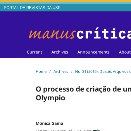
PORTAL DE REVISTAS DA USP
Current
Archives
Announcements
Abou
Home
/
Archives
/
No. 31 (2016): Dossiê: Arquivo
O processo de criação de um
Olympio
Mônica Gama
Federal University of Ouro Preto