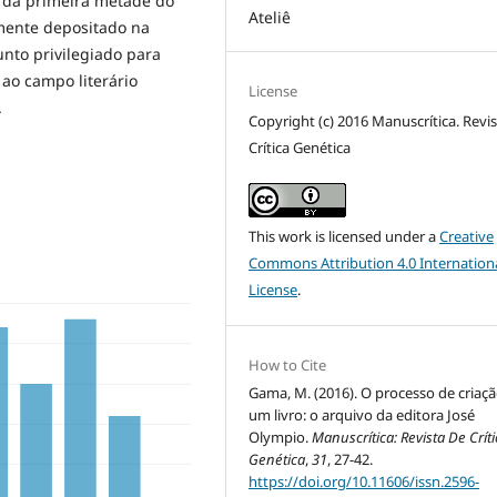
e da primeira metade do
Ateliê
lmente depositado na
unto privilegiado para
ao campo literário
License
.
Copyright (c) 2016 Manuscrítica. Revi
Crítica Genética
This work is licensed under a
Creative
Commons Attribution 4.0 Internation
License
.
How to Cite
Gama, M. (2016). O processo de criaç
um livro: o arquivo da editora José
Olympio.
Manuscrítica: Revista De Críti
Genética
,
31
, 27-42.
https://doi.org/10.11606/issn.2596-