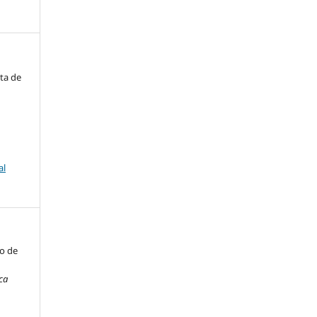
sta de
al
ão de
ca