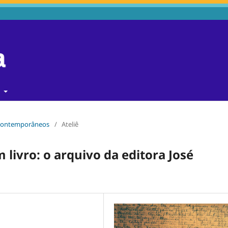
t
s contemporâneos
/
Ateliê
 livro: o arquivo da editora José