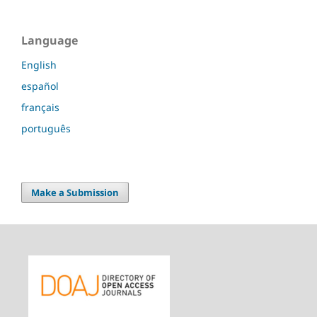
Language
English
español
français
português
Make a Submission