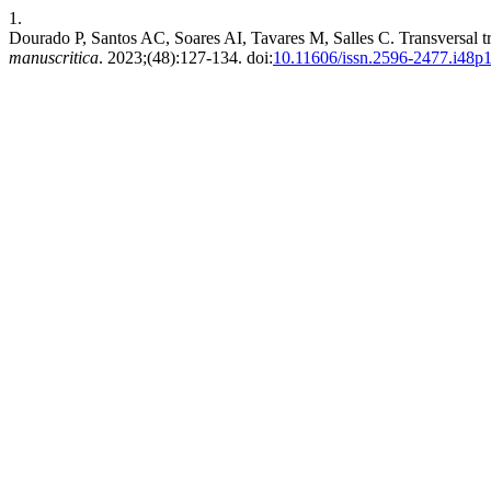
1.
Dourado P, Santos AC, Soares AI, Tavares M, Salles C. Transversal trai
manuscritica
. 2023;(48):127-134. doi:
10.11606/issn.2596-2477.i48p