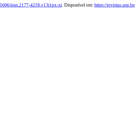
1606/issn.2177-4218.v13i1px-xi
. Disponível em:
https://revistas.usp.