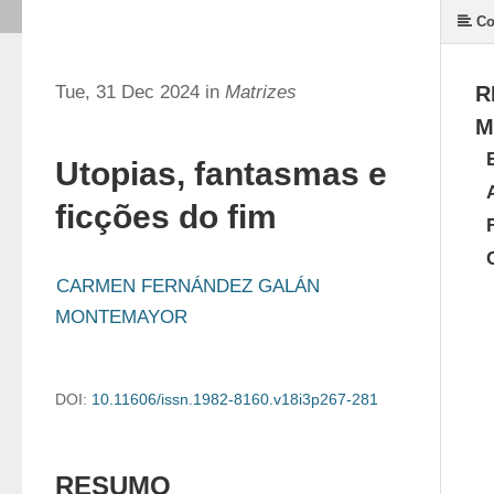
Co
Tue, 31 Dec 2024 in
Matrizes
R
M
Utopias, fantasmas e
ficções do fim
CARMEN FERNÁNDEZ GALÁN 
MONTEMAYOR
DOI:
10.11606/issn.1982-8160.v18i3p267-281
RESUMO